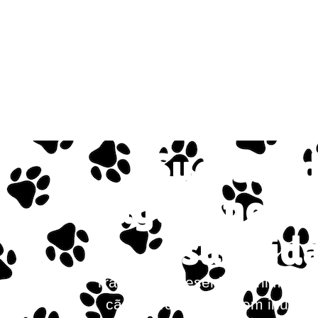
Sucesso 
agora no te
sua cid
Trata-se de desenhos animados c
cães heróis, que vivem inúmer