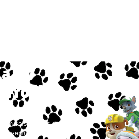
da TV
atro da
ade
om seis filhotes de
as aventuras sob o