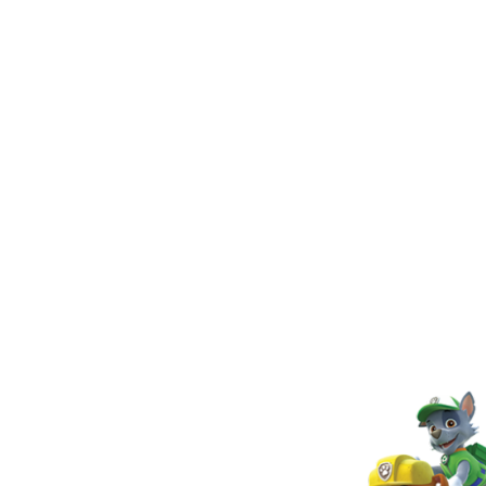
da TV
atro da
ade