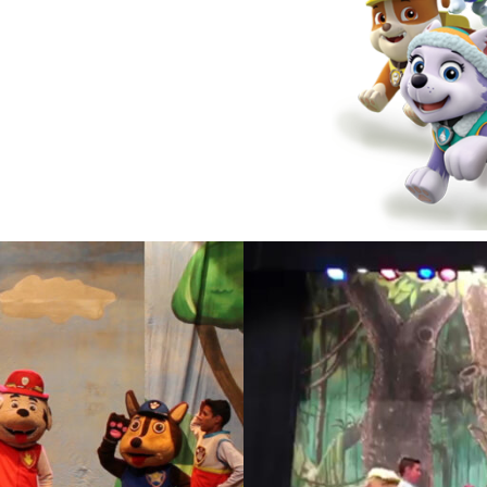
om seis filhotes de
as aventuras sob o
o Ryder.