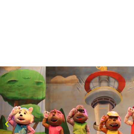
Trata-se de desenhos animados c
cães heróis, que vivem inúmer
comando do garotinh